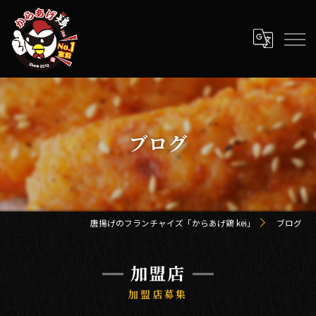
ブログ
唐揚げのフランチャイズ「からあげ鶏 kei」
ブログ
加盟店
加盟店募集