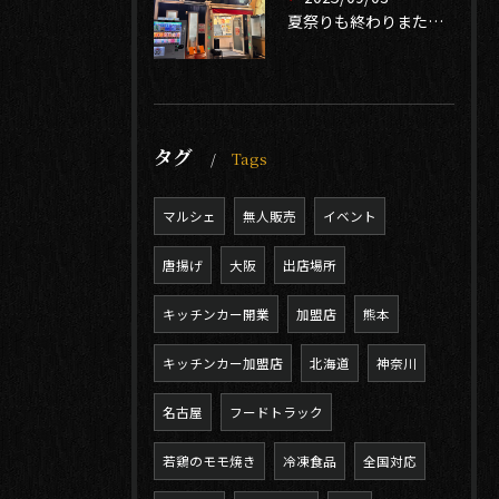
夏祭りも終わりまたイベントシーズン到来❣️
タグ
Tags
マルシェ
無人販売
イベント
唐揚げ
大阪
出店場所
キッチンカー開業
加盟店
熊本
キッチンカー加盟店
北海道
神奈川
名古屋
フードトラック
若鶏のモモ焼き
冷凍食品
全国対応