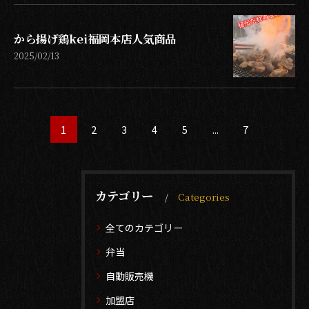
から揚げ鶏kei福岡本店人気商品
2025/02/13
1
2
3
4
5
...
7
カテゴリー
Categories
全てのカテゴリー
弁当
自動販売機
加盟店