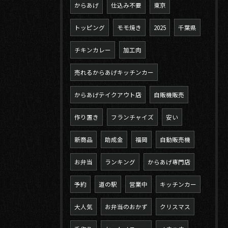
からあげ
仕込み不要
東京
トッピング
モモ焼き
2025
千葉県
チキンカレー
加工肉
売れるからあげキッチンカー
からあげテイクアウト店
自販機販売
作り置き
フランチャイズ
安い
新商品
助成金
福岡
自動販売機
お弁当
ランキング
からあげ専門店
予約
道の駅
営業中
キッチンカー
大人気
お弁当のおかず
クリスマス