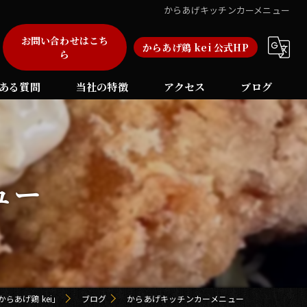
からあげキッチンカーメニュー
お問い合わせはこち
からあげ鶏 kei 公式HP
ら
ある質問
当社の特徴
アクセス
ブログ
弁当
自動販売機
ュー
加盟店
福岡のフランチャイズ
長崎のフランチャイズ
らあげ鶏 kei」
ブログ
からあげキッチンカーメニュー