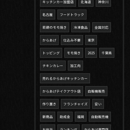
キッチンカー加盟店
北海道
神奈川
名古屋
フードトラック
若鶏のモモ焼き
冷凍食品
全国対応
からあげ
仕込み不要
東京
トッピング
モモ焼き
2025
千葉県
チキンカレー
加工肉
売れるからあげキッチンカー
からあげテイクアウト店
自販機販売
作り置き
フランチャイズ
安い
新商品
助成金
福岡
自動販売機
お弁当
ランキング
からあげ専門店