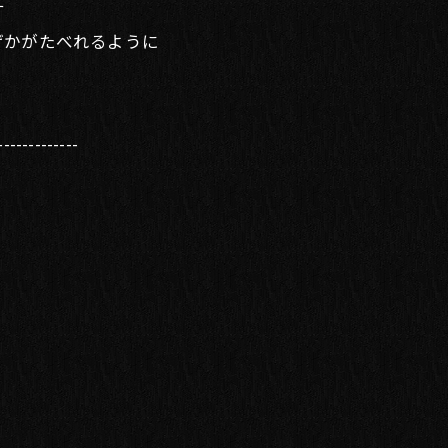
す
からあげかがたべれるように
-------------