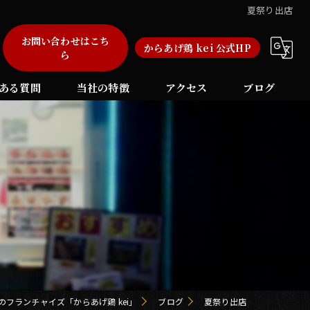
夏祭り出店
お問い合わせはこち
からあげ鶏 kei 公式HP
ら
ある質問
当社の特徴
アクセス
ブログ
弁当
自動販売機
加盟店
福岡のフランチャイズ
長崎のフランチャイズ
のフランチャイズ「からあげ鶏 kei」
ブログ
夏祭り出店