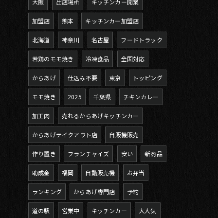
大阪
出店場所
キッチンカー開業
加盟店
熊本
キッチンカー加盟店
北海道
神奈川
名古屋
フードトラック
若鶏のモモ焼き
冷凍食品
全国対応
からあげ
仕込み不要
東京
トッピング
モモ焼き
2025
千葉県
チキンカレー
加工肉
売れるからあげキッチンカー
からあげテイクアウト店
自販機販売
作り置き
フランチャイズ
安い
新商品
助成金
福岡
自動販売機
お弁当
ランキング
からあげ専門店
予約
道の駅
営業中
キッチンカー
大人気