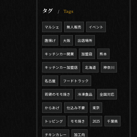
タグ
Tags
マルシェ
無人販売
イベント
唐揚げ
大阪
出店場所
キッチンカー開業
加盟店
熊本
キッチンカー加盟店
北海道
神奈川
名古屋
フードトラック
若鶏のモモ焼き
冷凍食品
全国対応
からあげ
仕込み不要
東京
トッピング
モモ焼き
2025
千葉県
チキンカレー
加工肉