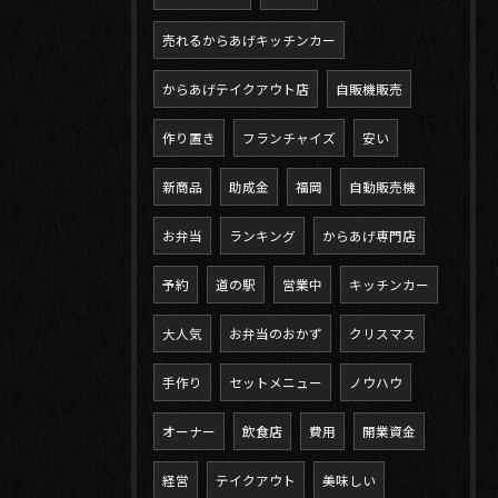
売れるからあげキッチンカー
からあげテイクアウト店
自販機販売
作り置き
フランチャイズ
安い
新商品
助成金
福岡
自動販売機
お弁当
ランキング
からあげ専門店
予約
道の駅
営業中
キッチンカー
大人気
お弁当のおかず
クリスマス
手作り
セットメニュー
ノウハウ
オーナー
飲食店
費用
開業資金
経営
テイクアウト
美味しい