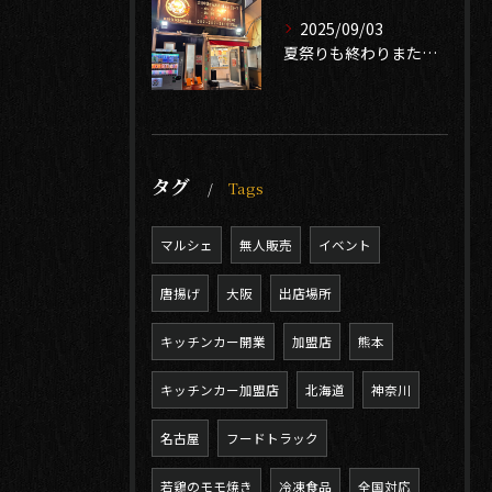
2025/09/03
夏祭りも終わりまたイベントシーズン到来❣️
タグ
Tags
マルシェ
無人販売
イベント
唐揚げ
大阪
出店場所
キッチンカー開業
加盟店
熊本
キッチンカー加盟店
北海道
神奈川
名古屋
フードトラック
若鶏のモモ焼き
冷凍食品
全国対応