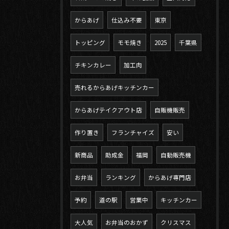
からあげ
仕込み不要
東京
トッピング
モモ焼き
2025
千葉県
チキンカレー
加工肉
売れるからあげキッチンカー
からあげテイクアウト店
自販機販売
作り置き
フランチャイズ
安い
新商品
助成金
福岡
自動販売機
お弁当
ランキング
からあげ専門店
予約
道の駅
営業中
キッチンカー
大人気
お弁当のおかず
クリスマス