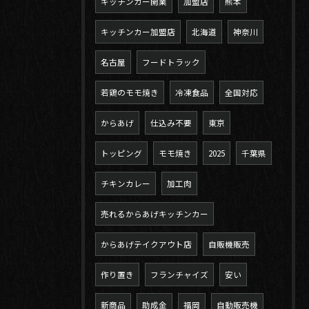
キッチンカー開業
加盟店
熊本
キッチンカー加盟店
北海道
神奈川
名古屋
フードトラック
若鶏のモモ焼き
冷凍食品
全国対応
からあげ
仕込み不要
東京
トッピング
モモ焼き
2025
千葉県
チキンカレー
加工肉
売れるからあげキッチンカー
からあげテイクアウト店
自販機販売
作り置き
フランチャイズ
安い
新商品
助成金
福岡
自動販売機