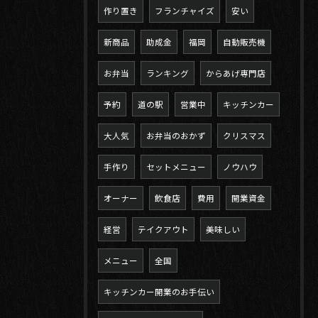
作り置き
フランチャイズ
安い
新商品
助成金
福岡
自動販売機
お弁当
ランキング
からあげ専門店
予約
道の駅
営業中
キッチンカー
大人気
お弁当のおかず
クリスマス
手作り
セットメニュー
ノウハウ
オーナー
飲食店
費用
開業資金
経営
テイクアウト
美味しい
メニュー
全国
キッチンカー開業のお手伝い