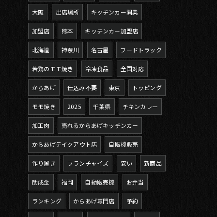
大阪
出店場所
キッチンカー開業
加盟店
熊本
キッチンカー加盟店
北海道
神奈川
名古屋
フードトラック
若鶏のモモ焼き
冷凍食品
全国対応
からあげ
仕込み不要
東京
トッピング
モモ焼き
2025
千葉県
チキンカレー
加工肉
売れるからあげキッチンカー
からあげテイクアウト店
自販機販売
作り置き
フランチャイズ
安い
新商品
助成金
福岡
自動販売機
お弁当
ランキング
からあげ専門店
予約