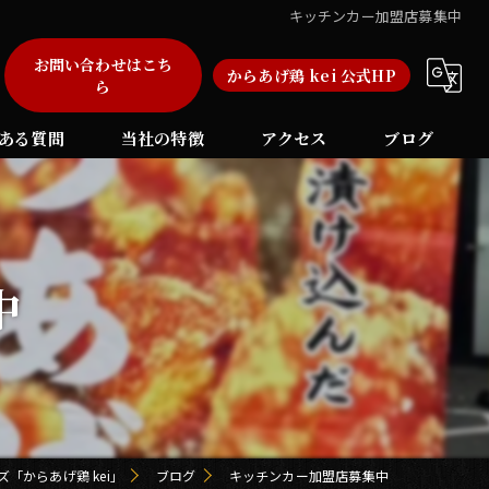
キッチンカー加盟店募集中
お問い合わせはこち
からあげ鶏 kei 公式HP
ら
ある質問
当社の特徴
アクセス
ブログ
弁当
自動販売機
中
加盟店
福岡のフランチャイズ
長崎のフランチャイズ
「からあげ鶏 kei」
ブログ
キッチンカー加盟店募集中