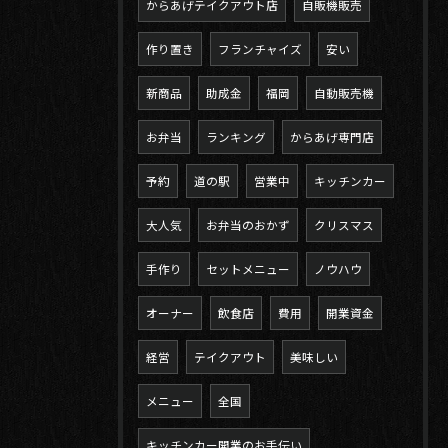
からあげテイクアウト店
自販機販売
作り置き
フランチャイズ
安い
新商品
助成金
福岡
自動販売機
お弁当
ランキング
からあげ専門店
予約
道の駅
営業中
キッチンカー
大人気
お弁当のおかず
クリスマス
手作り
セットメニュー
ノウハウ
オーナー
飲食店
費用
開業資金
経営
テイクアウト
美味しい
メニュー
全国
キッチンカー開業のお手伝い